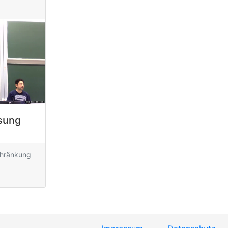
esung
chränkung