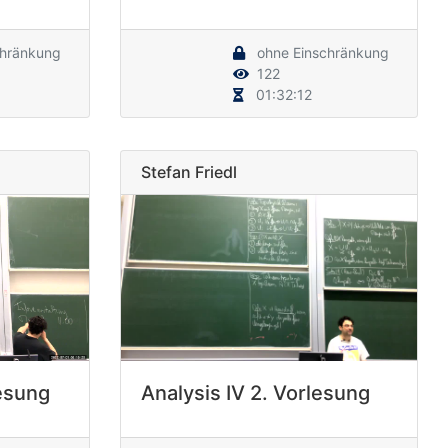
chränkung
ohne Einschränkung
122
01:32:12
Stefan Friedl
lesung
Analysis IV 2. Vorlesung