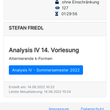
ohne Einschränkung
V
127
i
01:29:56
d
e
STEFAN FRIEDL
o
Analysis IV 14. Vorlesung
Alternierende k-Formen
Analysis IV - Sommersemester 2022
Erstellt am: 14.06.2022 10:23
Letzte Aktualisierung: 14.06.2022 10:24
Impressum
Datenschutz