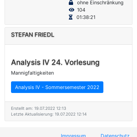
ohne Einschränkung
V
104
i
01:38:21
d
e
STEFAN FRIEDL
o
Analysis IV 24. Vorlesung
Mannigfaltigkeiten
Analysis IV - Sommersemester 2022
Erstellt am: 19.07.2022 12:13
Letzte Aktualisierung: 19.07.2022 12:14
Impressum
Datenschutz