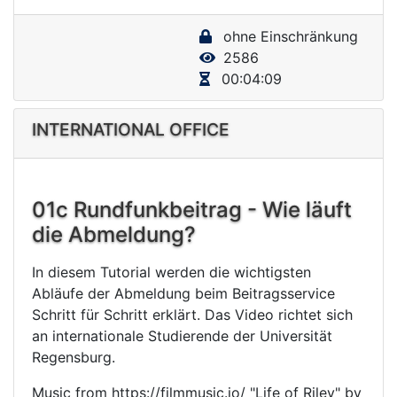
y
ohne Einschränkung
V
2586
i
00:04:09
d
e
INTERNATIONAL OFFICE
o
01c Rundfunkbeitrag - Wie läuft
die Abmeldung?
In diesem Tutorial werden die wichtigsten
Abläufe der Abmeldung beim Beitragsservice
Schritt für Schritt erklärt. Das Video richtet sich
an internationale Studierende der Universität
Regensburg.
Music from https://filmmusic.io/ "Life of Riley" by