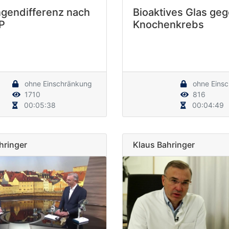
ngendifferenz nach
Bioaktives Glas ge
P
Knochenkrebs
ohne Einschränkung
ohne Eins
1710
816
00:05:38
00:04:49
hringer
Klaus Bahringer