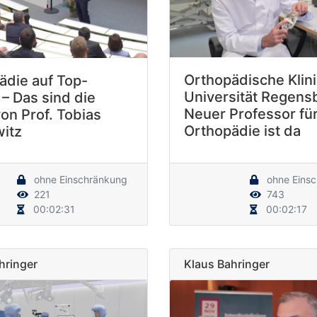
Orthopädische Klini
ädie auf Top-
Universität Regens
– Das sind die
Neuer Professor fü
on Prof. Tobias
Orthopädie ist da
itz
ohne Einschränkung
ohne Eins
221
743
00:02:31
00:02:17
hringer
Klaus Bahringer