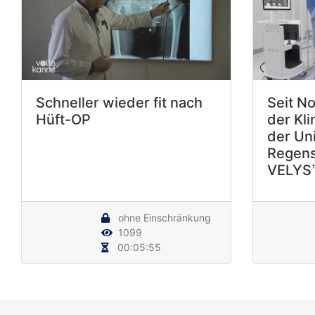
Schneller wieder fit nach
Seit N
Hüft-OP
der Kli
der Uni
Regens
VELYS™
ohne Einschränkung
1099
00:05:55