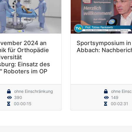
ovember 2024 an
Sportsymposium in
nik für Orthopädie
Abbach: Nachberic
versität
burg: Einsatz des
 Roboters im OP
ohne Einschränkung
ohne Eins
390
149
00:00:15
00:02:31