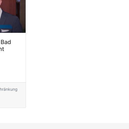
 Bad
ht
chränkung