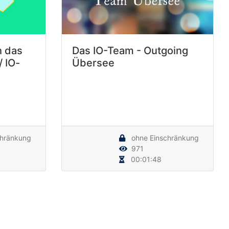
h das
Das IO-Team - Outgoing
/ IO-
Übersee
chränkung
ohne Einschränkung
971
00:01:48