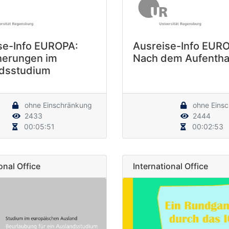
se-Info EUROPA:
Ausreise-Info EUR
herungen im
Nach dem Aufentha
dsstudium
ohne Einschränkung
ohne Eins
2433
2444
00:05:51
00:02:53
onal Office
International Office