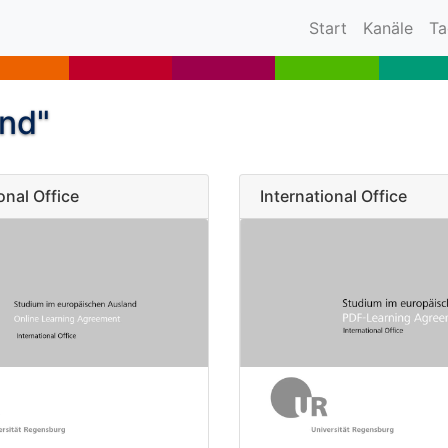
(current)
Start
Kanäle
Ta
and"
onal Office
International Office