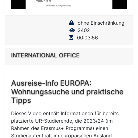
a
y
ohne Einschränkung
V
2402
i
00:03:56
d
e
INTERNATIONAL OFFICE
o
Ausreise-Info EUROPA:
Wohnungssuche und praktische
Tipps
Dieses Video enthält Informationen für bereits
platzierte UR-Studierende, die 2023/24 (im
Rahmen des Erasmus+ Programms) einen
Studienaufenthalt im europäischen Ausland