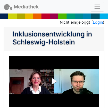
Mediathek
Nicht eingeloggt (
Login
)
Inklusionsentwicklung in
Schleswig-Holstein
P
l
a