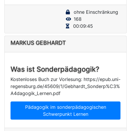
y
ohne Einschränkung
V
168
i
00:09:45
d
e
MARKUS GEBHARDT
o
Was ist Sonderpädagogik?
Kostenloses Buch zur Vorlesung: https://epub.uni-
regensburg.de/45609/1/Gebhardt_Sonderp%C3%
A4dagogik_Lernen.pdf
Pädagogik im sonderpädagogischen
Schwerpunkt Lernen