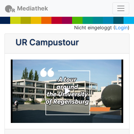
Mediathek
Nicht eingeloggt (
Login
)
UR Campustour
P
l
a
y