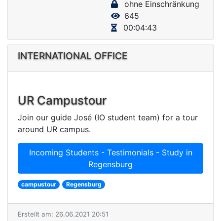
ohne Einschränkung
V
645
i
00:04:43
d
e
INTERNATIONAL OFFICE
o
UR Campustour
Join our guide José (IO student team) for a tour
around UR campus.
Incoming Students - Testimonials - Study in
Regensburg
campustour
Regensburg
Erstellt am: 26.06.2021 20:51