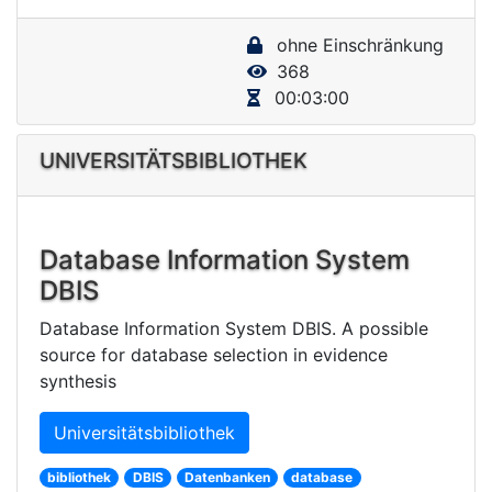
y
ohne Einschränkung
V
368
i
00:03:00
d
e
UNIVERSITÄTSBIBLIOTHEK
o
Database Information System
DBIS
Database Information System DBIS. A possible
source for database selection in evidence
synthesis
Universitätsbibliothek
bibliothek
DBIS
Datenbanken
database