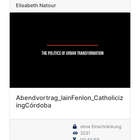
Elisabeth Natour
Abendvortrag_IainFenlon_Catholiciz
ingCórdoba
ohne Einschränkung
2231
00:44:59