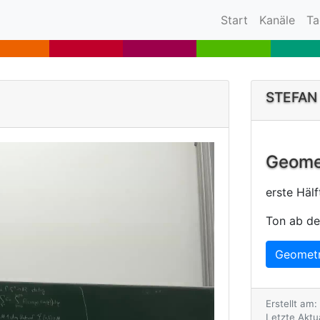
(current)
Start
Kanäle
Ta
STEFAN
Geomet
erste Hälf
Ton ab de
Geometr
Erstellt am:
Letzte Aktua