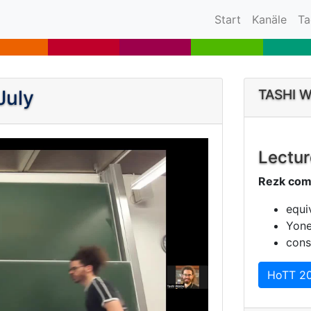
(current)
Start
Kanäle
Ta
July
TASHI 
Lectur
Rezk comp
equi
Yone
cons
HoTT 2