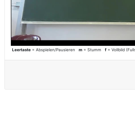
l
a
y
Leertaste
= Abspielen/Pausieren
m
= Stumm
f
= Vollbild (Ful
V
i
d
e
o