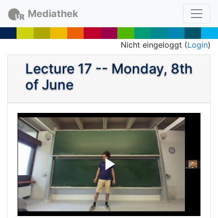
Mediathek
Nicht eingeloggt (
Login
)
Lecture 17 -- Monday, 8th
of June
P
l
a