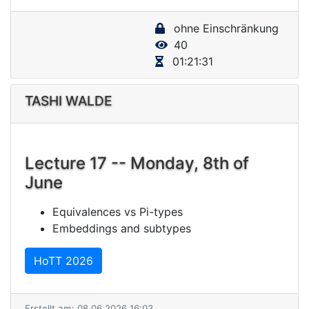
y
ohne Einschränkung
V
40
i
01:21:31
d
e
TASHI WALDE
o
Lecture 17 -- Monday, 8th of
June
Equivalences vs Pi-types
Embeddings and subtypes
HoTT 2026
Erstellt am: 08.06.2026 16:03