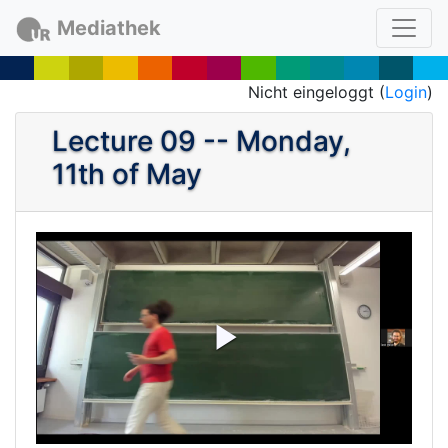
Mediathek
Nicht eingeloggt (
Login
)
Lecture 09 -- Monday,
11th of May
P
l
a