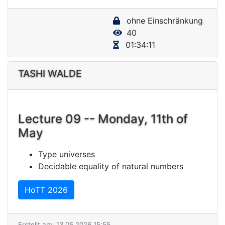
y
ohne Einschränkung
V
40
i
01:34:11
d
e
TASHI WALDE
o
Lecture 09 -- Monday, 11th of
May
Type universes
Decidable equality of natural numbers
HoTT 2026
Erstellt am: 13.05.2026 15:55