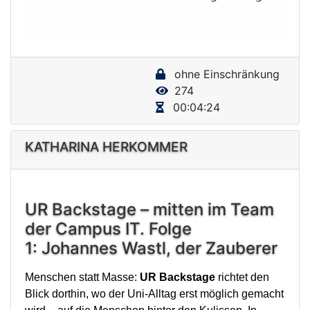
l
a
y
ohne Einschränkung
V
274
i
00:04:24
d
e
KATHARINA HERKOMMER
o
UR Backstage – mitten im Team
der Campus IT. Folge
1: Johannes Wastl, der Zauberer
Menschen statt Masse:
UR Backstage
richtet den
Blick dorthin, wo der Uni-Alltag erst möglich gemacht