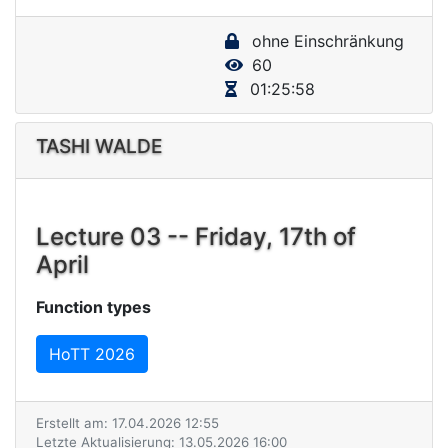
y
ohne Einschränkung
V
60
i
01:25:58
d
e
TASHI WALDE
o
Lecture 03 -- Friday, 17th of
April
Function types
HoTT 2026
Erstellt am: 17.04.2026 12:55
Letzte Aktualisierung: 13.05.2026 16:00