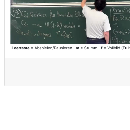
l
a
y
Leertaste
= Abspielen/Pausieren
m
= Stumm
f
= Vollbild (Ful
V
i
d
e
o