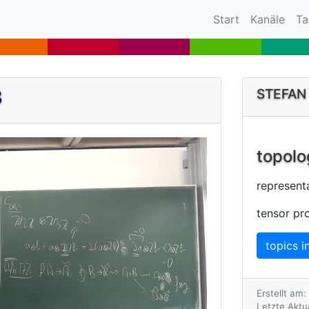
(current)
Start
Kanäle
Ta
3
STEFAN
topolo
representa
tensor pr
topics i
Erstellt am
Letzte Aktu