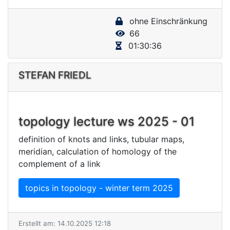
y
ohne Einschränkung
V
66
i
01:30:36
d
e
STEFAN FRIEDL
o
topology lecture ws 2025 - 01
definition of knots and links, tubular maps,
meridian, calculation of homology of the
complement of a link
topics in topology - winter term 2025
Erstellt am: 14.10.2025 12:18