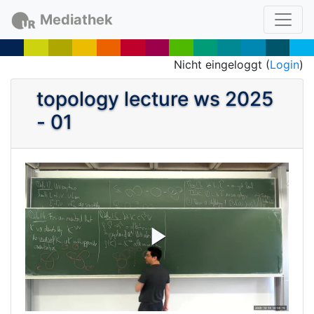
Mediathek
Nicht eingeloggt (
Login
)
topology lecture ws 2025
- 01
P
l
a