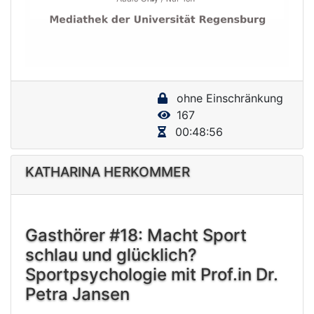
P
l
a
y
ohne Einschränkung
V
167
i
00:48:56
d
e
KATHARINA HERKOMMER
o
Gasthörer #18: Macht Sport
schlau und glücklich?
Sportpsychologie mit Prof.in Dr.
Petra Jansen