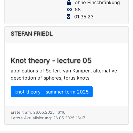
ohne Einschränkung
V
58
i
01:35:23
d
e
STEFAN FRIEDL
o
Knot theory - lecture 05
applications of Seifert-van Kampen, alternative
description of spheres, torus knots
knot theory - summer term 2025
Erstellt am: 26.05.2025 16:16
Letzte Aktualisierung: 26.05.2025 16:17