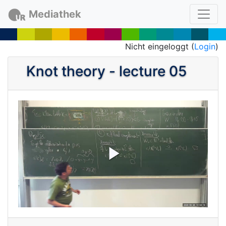
Mediathek
Nicht eingeloggt (
Login
)
Knot theory - lecture 05
P
l
a
y