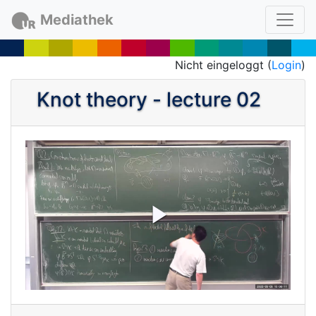
Mediathek
Nicht eingeloggt (
Login
)
Knot theory - lecture 02
P
l
a
y