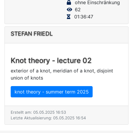
ohne Einschränkung
V
62
i
01:36:47
d
e
STEFAN FRIEDL
o
Knot theory - lecture 02
exterior of a knot, meridian of a knot, disjoint
union of knots
knot theory - summer term 2025
Erstellt am: 05.05.2025 16:53
Letzte Aktualisierung: 05.05.2025 16:54