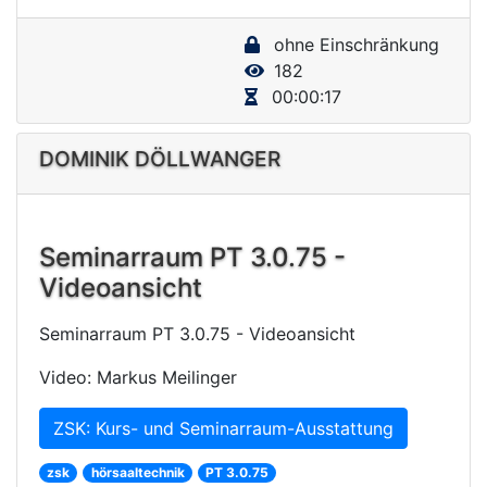
y
ohne Einschränkung
V
182
i
00:00:17
d
e
DOMINIK DÖLLWANGER
o
Seminarraum PT 3.0.75 -
Videoansicht
Seminarraum PT 3.0.75 - Videoansicht
Video: Markus Meilinger
ZSK: Kurs- und Seminarraum-Ausstattung
zsk
hörsaaltechnik
PT 3.0.75