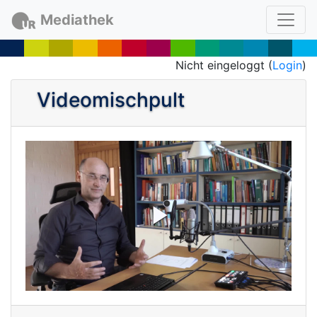
Mediathek
Nicht eingeloggt (
Login
)
Videomischpult
P
l
a
y