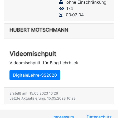
ohne Einschränkung
V
174
i
00:02:04
d
e
HUBERT MOTSCHMANN
o
Videomischpult
Videomischpult für Blog Lehrblick
DigitaleLehre-SS2020
Erstellt am: 15.05.2023 16:26
Letzte Aktualisierung: 15.05.2023 16:28
Impressum
Datenschutz