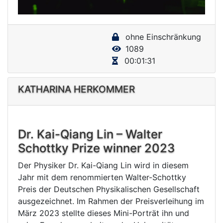
a
y
ohne Einschränkung
V
1089
i
00:01:31
d
e
KATHARINA HERKOMMER
o
Dr. Kai-Qiang Lin – Walter
Schottky Prize winner 2023
Der Physiker Dr. Kai-Qiang Lin wird in diesem
Jahr mit dem renommierten Walter-Schottky
Preis der Deutschen Physikalischen Gesellschaft
ausgezeichnet. Im Rahmen der Preisverleihung im
März 2023 stellte dieses Mini-Porträt ihn und