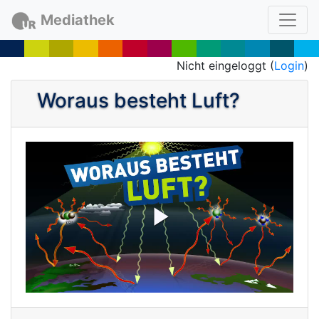
Mediathek
Nicht eingeloggt (
Login
)
Woraus besteht Luft?
P
l
a
y