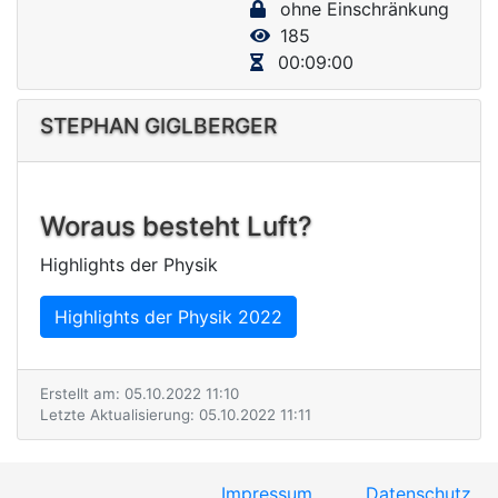
ohne Einschränkung
V
185
i
00:09:00
d
e
STEPHAN GIGLBERGER
o
Woraus besteht Luft?
Highlights der Physik
Highlights der Physik 2022
Erstellt am: 05.10.2022 11:10
Letzte Aktualisierung: 05.10.2022 11:11
Impressum
Datenschutz