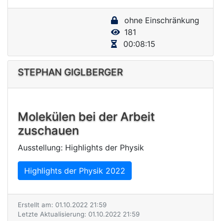
y
ohne Einschränkung
V
181
i
00:08:15
d
e
STEPHAN GIGLBERGER
o
Molekülen bei der Arbeit
zuschauen
Ausstellung: Highlights der Physik
Highlights der Physik 2022
Erstellt am: 01.10.2022 21:59
Letzte Aktualisierung: 01.10.2022 21:59