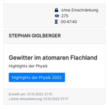
y
ohne Einschränkung
V
275
i
00:47:40
d
e
STEPHAN GIGLBERGER
o
Gewitter im atomaren Flachland
Highlights der Physik
Highlights der Physik 2022
Erstellt am: 01.10.2022 21:15
Letzte Aktualisierung: 01.10.2022 21:17