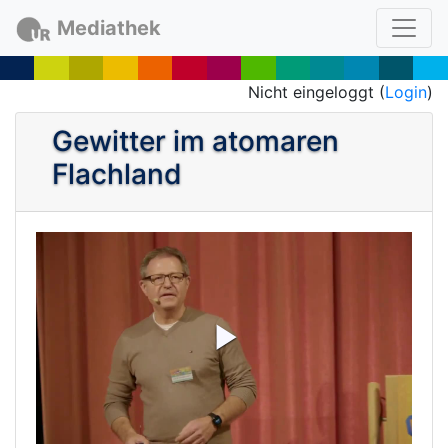
Mediathek
Nicht eingeloggt (
Login
)
Gewitter im atomaren
Flachland
P
l
a