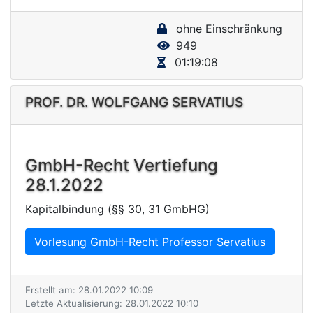
y
ohne Einschränkung
V
949
i
01:19:08
d
e
PROF. DR. WOLFGANG SERVATIUS
o
GmbH-Recht Vertiefung
28.1.2022
Kapitalbindung (§§ 30, 31 GmbHG)
Vorlesung GmbH-Recht Professor Servatius
Erstellt am: 28.01.2022 10:09
Letzte Aktualisierung: 28.01.2022 10:10