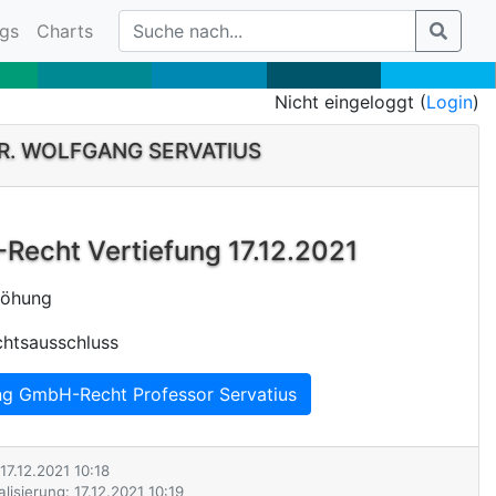
gs
Charts
Nicht eingeloggt (
Login
)
DR. WOLFGANG SERVATIUS
echt Vertiefung 17.12.2021
rhöhung
htsausschluss
ng GmbH-Recht Professor Servatius
 17.12.2021 10:18
lisierung: 17.12.2021 10:19