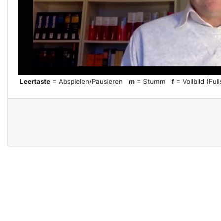
l
a
y
Leertaste
= Abspielen/Pausieren
m
= Stumm
f
= Vollbild (Ful
V
i
d
e
o