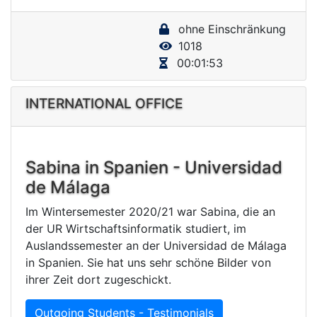
y
ohne Einschränkung
V
1018
i
00:01:53
d
e
INTERNATIONAL OFFICE
o
Sabina in Spanien - Universidad
de Málaga
Im Wintersemester 2020/21 war Sabina, die an
der UR Wirtschaftsinformatik studiert, im
Auslandssemester an der Universidad de Málaga
in Spanien. Sie hat uns sehr schöne Bilder von
ihrer Zeit dort zugeschickt.
Outgoing Students - Testimonials