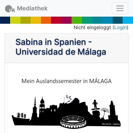
Mediathek
Nicht eingeloggt (
Login
)
Sabina in Spanien -
Universidad de Málaga
P
l
a