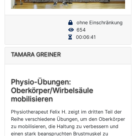
a
y
ohne Einschränkung
V
654
i
00:06:41
d
e
TAMARA GREINER
o
Physio-Übungen:
Oberkörper/Wirbelsäule
mobilisieren
Physiotherapeut Felix H. zeigt im dritten Teil der
Reihe verschiedene Übungen, um den Oberkörper
zu mobilisieren, die Haltung zu verbessern und
einen stark beanspruchten Brustmuskel zu