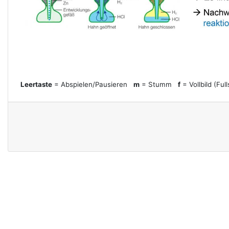
l
a
y
Leertaste
= Abspielen/Pausieren
m
= Stumm
f
= Vollbild (Ful
V
i
d
e
o