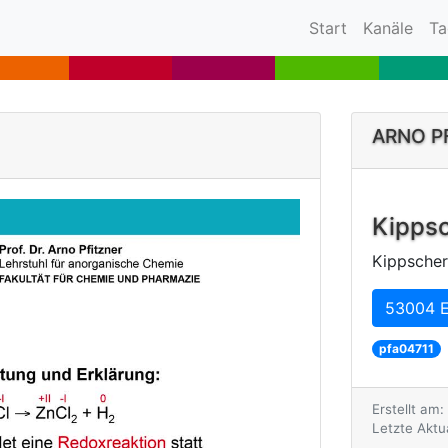
(current)
Start
Kanäle
Ta
ARNO P
Kippsc
Kippscher
53004 E
pfa04711
Erstellt am:
Letzte Aktua