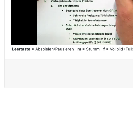
l
a
y
Leertaste
= Abspielen/Pausieren
m
= Stumm
f
= Vollbild (Ful
V
i
d
e
o