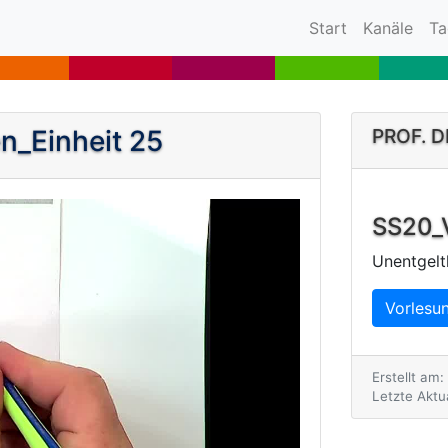
(current)
Start
Kanäle
Ta
n_Einheit 25
PROF. 
SS20_V
Unentgelt
Vorlesun
Erstellt am
Letzte Aktua