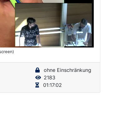
lscreen)
ohne Einschränkung
2183
01:17:02