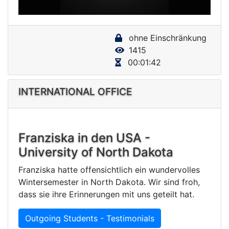
a
y
ohne Einschränkung
V
1415
i
00:01:42
d
e
INTERNATIONAL OFFICE
o
Franziska in den USA -
University of North Dakota
Franziska hatte offensichtlich ein wundervolles
Wintersemester in North Dakota. Wir sind froh,
dass sie ihre Erinnerungen mit uns geteilt hat.
Outgoing Students - Testimonials