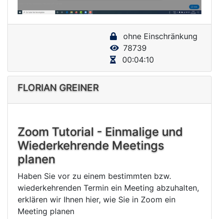
a
y
ohne Einschränkung
V
78739
i
00:04:10
d
e
FLORIAN GREINER
o
Zoom Tutorial - Einmalige und
Wiederkehrende Meetings
planen
Haben Sie vor zu einem bestimmten bzw.
wiederkehrenden Termin ein Meeting abzuhalten,
erklären wir Ihnen hier, wie Sie in Zoom ein
Meeting planen