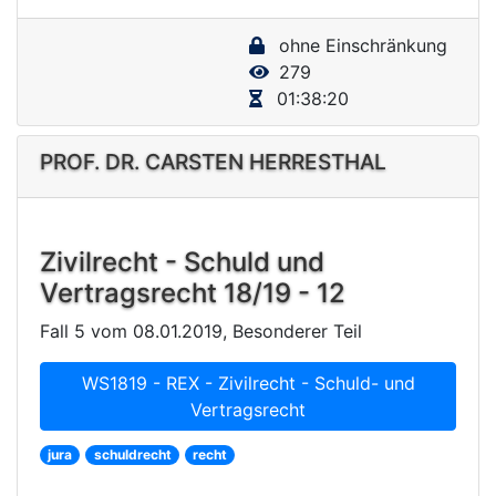
y
ohne Einschränkung
V
279
i
01:38:20
d
e
PROF. DR. CARSTEN HERRESTHAL
o
Zivilrecht - Schuld und
Vertragsrecht 18/19 - 12
Fall 5 vom 08.01.2019, Besonderer Teil
WS1819 - REX - Zivilrecht - Schuld- und
Vertragsrecht
jura
schuldrecht
recht