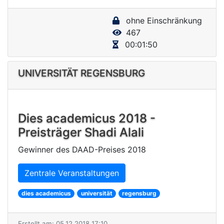
y
ohne Einschränkung
V
467
i
00:01:50
d
e
UNIVERSITÄT REGENSBURG
o
Dies academicus 2018 -
Preisträger Shadi Alali
Gewinner des DAAD-Preises 2018
Zentrale Veranstaltungen
dies academicus
universität
regensburg
Erstellt am: 05.12.2018 17:10