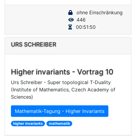
y
ohne Einschränkung
V
446
i
00:51:50
d
e
URS SCHREIBER
o
Higher invariants - Vortrag 10
Urs Schreiber - Super topological T-Duality
(Institute of Mathematics, Czech Academy of
Sciences)
Mathematik-Tagung - Higher Invariants
higher invariants
mathematik