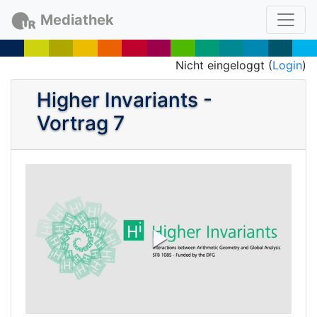
Mediathek
Nicht eingeloggt (
Login
)
Higher Invariants -
Vortrag 7
P
l
a