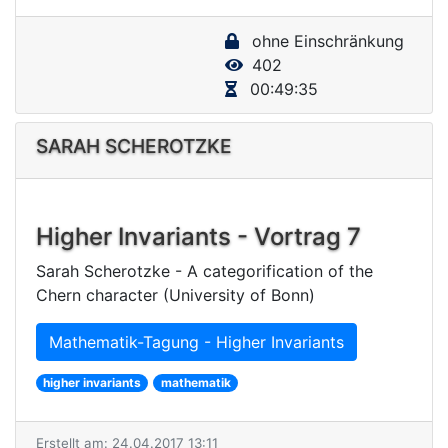
y
ohne Einschränkung
V
402
i
00:49:35
d
e
SARAH SCHEROTZKE
o
Higher Invariants - Vortrag 7
Sarah Scherotzke - A categorification of the
Chern character (University of Bonn)
Mathematik-Tagung - Higher Invariants
higher invariants
mathematik
Erstellt am: 24.04.2017 13:11