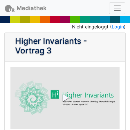
Mediathek
Nicht eingeloggt (
Login
)
Higher Invariants -
Vortrag 3
P
l
a