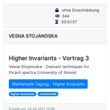
y
ohne Einschränkung
V
344
i
00:51:57
d
e
VESNA STOJANOSKA
o
Higher Invariants - Vortrag 3
Vesna Stojanoska - Descent techniques for
Picard spectra (University of Illinois)
Mathematik-Tagung - Higher Invariants
higher invariants
mathematik
Erstellt am: 24.04.2017 13:08