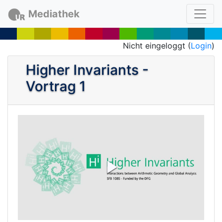
Mediathek
Nicht eingeloggt (
Login
)
Higher Invariants -
Vortrag 1
P
l
a