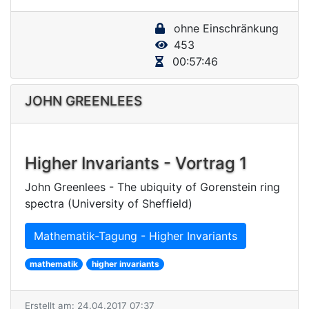
y
ohne Einschränkung
V
453
i
00:57:46
d
e
JOHN GREENLEES
o
Higher Invariants - Vortrag 1
John Greenlees - The ubiquity of Gorenstein ring
spectra (University of Sheffield)
Mathematik-Tagung - Higher Invariants
mathematik
higher invariants
Erstellt am: 24.04.2017 07:37