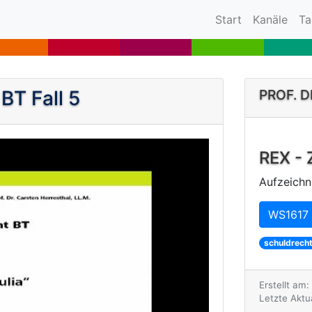
(current)
Start
Kanäle
Ta
 BT Fall 5
PROF. 
REX - 
Aufzeichn
WS1617 
schuldrech
Erstellt am
Letzte Aktu