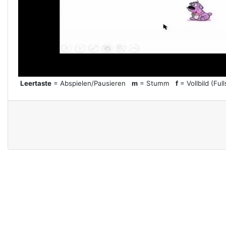
l
a
y
Leertaste
= Abspielen/Pausieren
m
= Stumm
f
= Vollbild (Ful
V
i
d
e
o