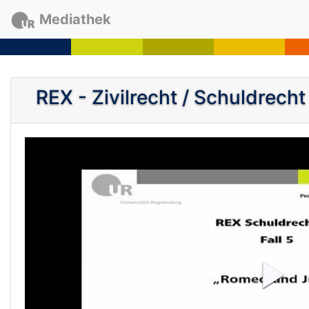
Mediathek
REX - Zivilrecht / Schuldrecht
P