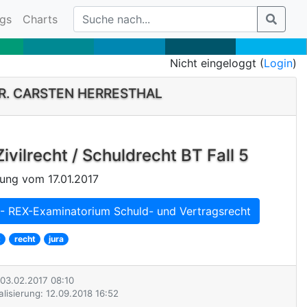
gs
Charts
Nicht eingeloggt (
Login
)
DR. CARSTEN HERRESTHAL
Zivilrecht / Schuldrecht BT Fall 5
ung vom 17.01.2017
- REX-Examinatorium Schuld- und Vertragsrecht
t
recht
jura
: 03.02.2017 08:10
alisierung: 12.09.2018 16:52