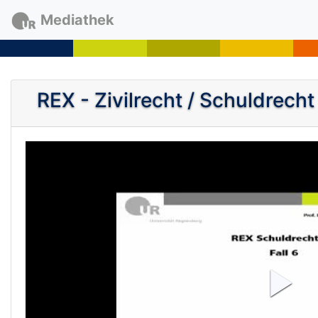
Mediathek
REX - Zivilrecht / Schuldrecht
P