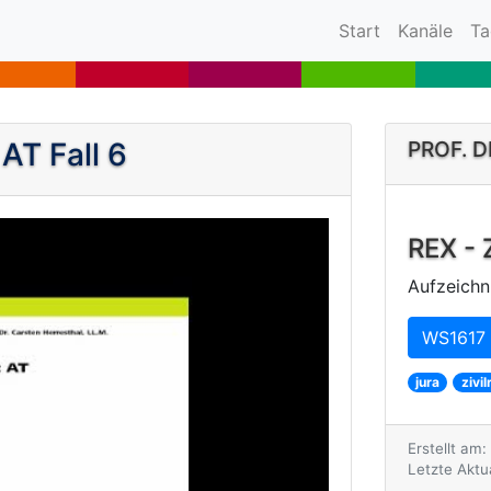
(current)
Start
Kanäle
Ta
 AT Fall 6
PROF. 
REX - 
Aufzeichn
WS1617 
jura
zivil
Erstellt am:
Letzte Aktu