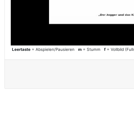
l
a
y
Leertaste
= Abspielen/Pausieren
m
= Stumm
f
= Vollbild (Ful
V
i
d
e
o