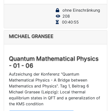
y
ohne Einschränkung
V
208
i
00:40:55
d
e
MICHAEL GRANSEE
o
Quantum Mathematical Physics
- 01 - 06
Aufzeichung der Konferenz "Quantum
Mathematical Physics - A Bridge between
Mathematics and Physics". Tag 1, Beitrag 6
Michael Gransee (Leipzig): Local thermal
equilibrium states in QFT and a generalization of
the KMS condition