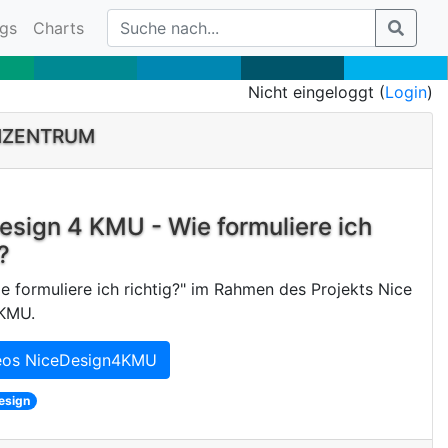
gs
Charts
Nicht eingeloggt (
Login
)
NZENTRUM
esign 4 KMU - Wie formuliere ich
?
e formuliere ich richtig?" im Rahmen des Projekts Nice
 KMU.
eos NiceDesign4KMU
esign