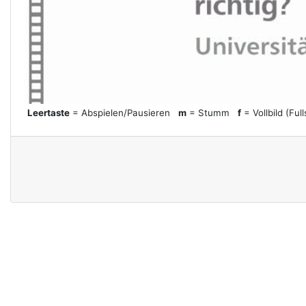
l
a
y
Leertaste
= Abspielen/Pausieren
m
= Stumm
f
= Vollbild (Ful
V
i
d
e
o