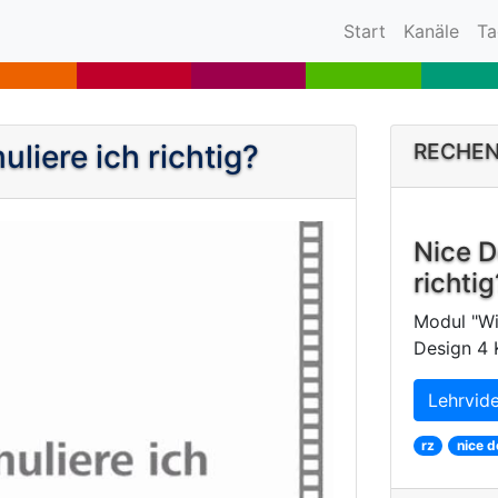
(current)
Start
Kanäle
Ta
liere ich richtig?
RECHE
Nice D
richtig
Modul "Wi
Design 4
Lehrvid
rz
nice d