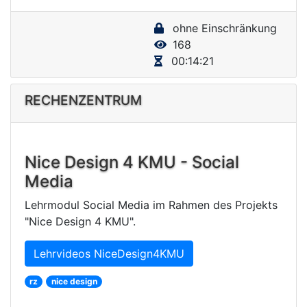
y
ohne Einschränkung
V
168
i
00:14:21
d
e
RECHENZENTRUM
o
Nice Design 4 KMU - Social
Media
Lehrmodul Social Media im Rahmen des Projekts
"Nice Design 4 KMU".
Lehrvideos NiceDesign4KMU
rz
nice design