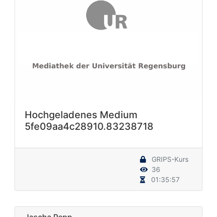
Hochgeladenes Medium
5fe09aa4c28910.83238718
GRIPS-Kurs
36
01:35:57
Jascha Repp