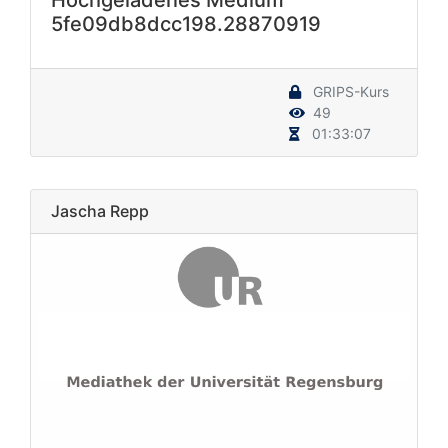
5fe09db8dcc198.28870919
GRIPS-Kurs
49
01:33:07
Jascha Repp