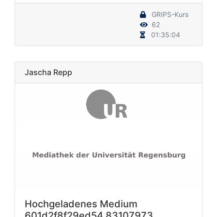
GRIPS-Kurs
62
01:35:04
Jascha Repp
Hochgeladenes Medium
601d2f8f29ed54.83107973