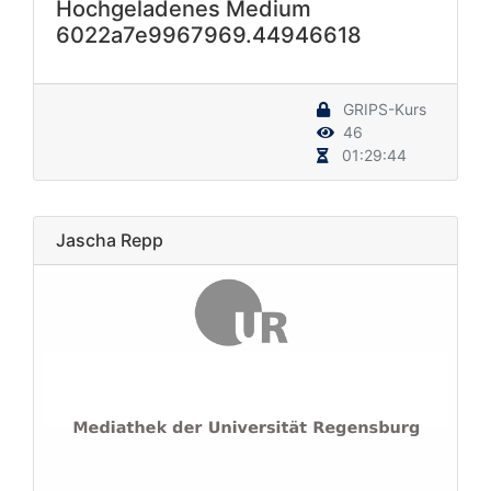
Hochgeladenes Medium
6022a7e9967969.44946618
GRIPS-Kurs
46
01:29:44
Jascha Repp