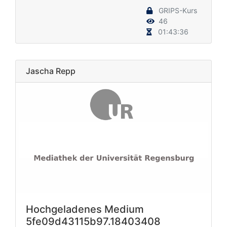
GRIPS-Kurs
46
01:43:36
Jascha Repp
Hochgeladenes Medium
5fe09d43115b97.18403408