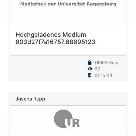
Hochgeladenes Medium
603d27f7a16757.68695123
GRIPS-Kurs
56
01:13:44
Jascha Repp