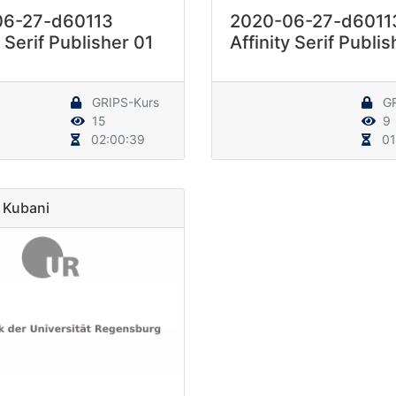
06-27-d60113
2020-06-27-d6011
y Serif Publisher 01
Affinity Serif Publi
GRIPS-Kurs
GR
15
9
02:00:39
01
 Kubani